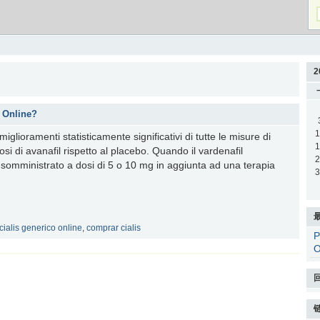
2
o Online?
1
i miglioramenti statisticamente significativi di tutte le misure di
1
dosi di avanafil rispetto al placebo. Quando il vardenafil
2
o somministrato a dosi di 5 o 10 mg in aggiunta ad una terapia
3
cialis generico online
,
comprar cialis
P
O