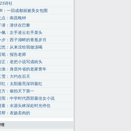
123诗社
3R：一回成都就被美女包围
七点：南昌晚钟
子潜：潜伏在巴黎
小佩：左手凌云右手菜头
小夕：西子湖畔的青葱岁月
忘忧：从来没给我做汤喝
普珉：报告老师
智正：老把小说写成砖头
朵渔：身居外省的老家青年
江雪：大约在后天
深红：太阳最亮深圳最红
老方：偷拍天下第一
雷雨：中学时代西部最佳女小说
鹿童：水源头林深处时光停住
黑帮：表扬卖肉的
管理