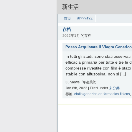
新生活
ai???a?Z
首页
存档
2022年1月 的存档
Posso Acquistare Il Viagra Generic
In tutti gli studi, sono stati osservat
efficacia primaria per tutte e tre le 
compresse rivestite con film è stat
stabile con alfuzosina, non si [...]
33 views |
评论关闭
Jan 8th, 2022 | Filed under
未分类
标签:
cialis generico en farmacias fisicas
,