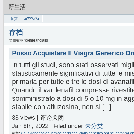
新生活
ai???a?Z
首页
存档
文章标签 ‘comprar cialis’
Posso Acquistare Il Viagra Generico On
In tutti gli studi, sono stati osservati mig
statisticamente significativi di tutte le mi
primaria per tutte e tre le dosi di avanafi
Quando il vardenafil compresse rivestite
somministrato a dosi di 5 o 10 mg in ag
stabile con alfuzosina, non si [...]
33 views |
评论关闭
Jan 8th, 2022 | Filed under
未分类
标签:
cialis generico en farmacias fisicas
,
cialis generico online
,
comprar cia