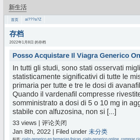
新生活
ai???a?Z
首页
存档
2022年1月8日 的存档
Posso Acquistare Il Viagra Generico On
In tutti gli studi, sono stati osservati mig
statisticamente significativi di tutte le mi
primaria per tutte e tre le dosi di avanafi
Quando il vardenafil compresse rivestite
somministrato a dosi di 5 o 10 mg in ag
stabile con alfuzosina, non si [...]
33 views |
评论关闭
Jan 8th, 2022 | Filed under
未分类
标签:
cialis generico en farmacias fisicas
,
cialis generico online
,
comprar cia